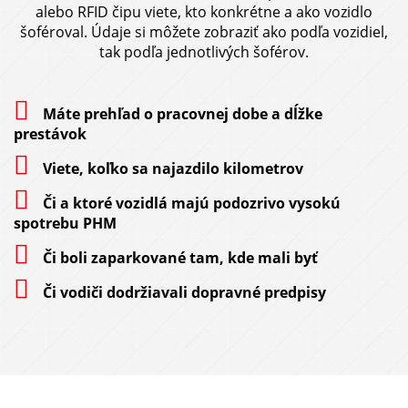
alebo RFID čipu viete, kto konkrétne a ako vozidlo
šoféroval. Údaje si môžete zobraziť ako podľa vozidiel,
tak podľa jednotlivých šoférov.
Máte prehľad o pracovnej dobe a dĺžke
prestávok
Viete, koľko sa najazdilo kilometrov
Či
a ktoré vozidlá majú podozrivo vysokú
spotrebu PHM
Či
boli zaparkované tam, kde mali byť
Či
vodiči dodržiavali dopravné predpisy