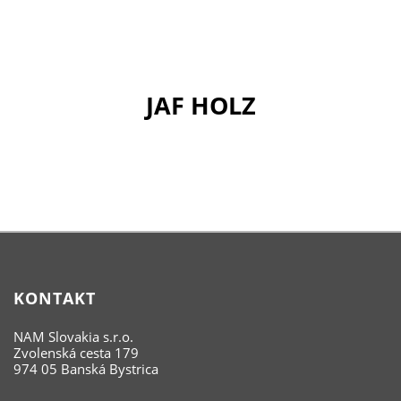
JAF HOLZ
KONTAKT
NAM Slovakia s.r.o.
Zvolenská cesta 179
974 05 Banská Bystrica