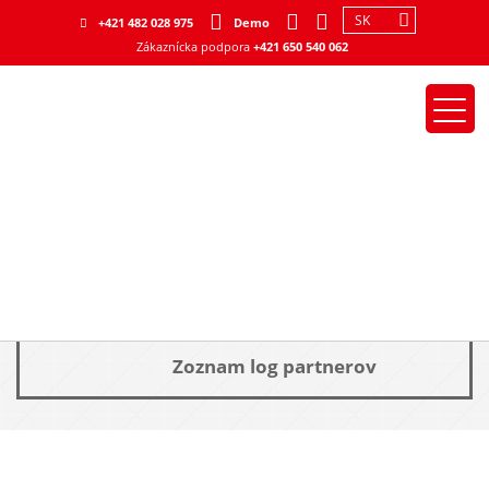
SK
+421 482 028 975
Demo
Zákaznícka podpora
+421 650 540 062
>
Zoznam log partnerov
ZOZNAM
LOG
PARTNEROV
Zoznam log partnerov